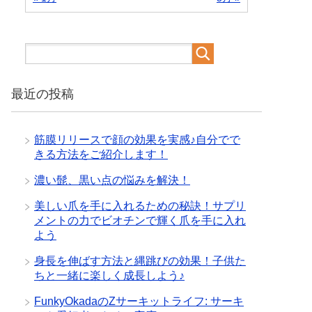
最近の投稿
筋膜リリースで顔の効果を実感♪自分でで
きる方法をご紹介します！
濃い髭、黒い点の悩みを解決！
美しい爪を手に入れるための秘訣！サプリ
メントの力でビオチンで輝く爪を手に入れ
よう
身長を伸ばす方法と縄跳びの効果！子供た
ちと一緒に楽しく成長しよう♪
FunkyOkadaのZサーキットライフ: サーキ