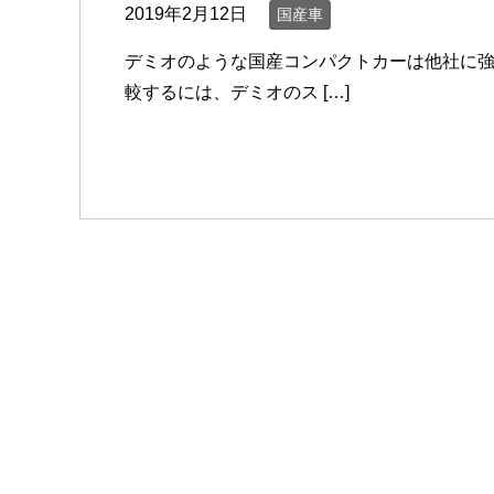
2019年2月12日
国産車
デミオのような国産コンパクトカーは他社に強
較するには、デミオのス […]