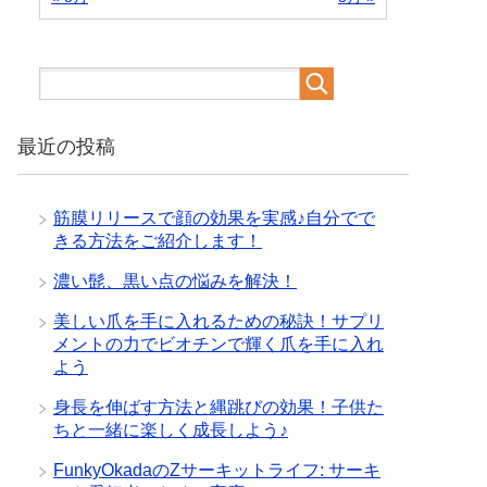
最近の投稿
筋膜リリースで顔の効果を実感♪自分でで
きる方法をご紹介します！
濃い髭、黒い点の悩みを解決！
美しい爪を手に入れるための秘訣！サプリ
メントの力でビオチンで輝く爪を手に入れ
よう
身長を伸ばす方法と縄跳びの効果！子供た
ちと一緒に楽しく成長しよう♪
FunkyOkadaのZサーキットライフ: サーキ