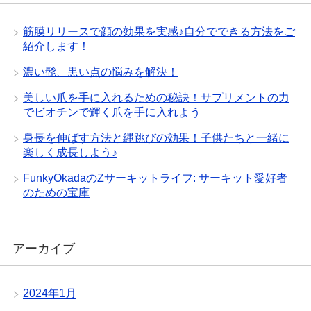
筋膜リリースで顔の効果を実感♪自分でできる方法をご
紹介します！
濃い髭、黒い点の悩みを解決！
美しい爪を手に入れるための秘訣！サプリメントの力
でビオチンで輝く爪を手に入れよう
身長を伸ばす方法と縄跳びの効果！子供たちと一緒に
楽しく成長しよう♪
FunkyOkadaのZサーキットライフ: サーキット愛好者
のための宝庫
アーカイブ
2024年1月